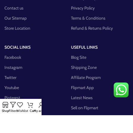
Contact us
Privacy Policy
Our Sitemap
Terms & Conditions
Store Location
Refund & Returns Policy
SOCIAL LINKS
USEFUL LINKS
Facebook
Blog Site
Instagram
Shipping Zone
Twitter
Affiliate Program
Youtube
Flipmart App
Pinterest
Latest News
FB Group
Sell on Flipmart
Shop
Filters
Wishlist
Cart
My account
AVAILABLE ON: