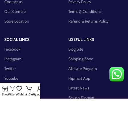
Contact us
Privacy Policy
Our Sitemap
Terms & Conditions
Store Location
Refund & Returns Policy
SOCIAL LINKS
USEFUL LINKS
Facebook
Blog Site
Instagram
Shipping Zone
Twitter
Affiliate Program
Youtube
Flipmart App
Pinterest
Latest News
Shop
Filters
Wishlist
Cart
My account
FB Group
Sell on Flipmart
AVAILABLE ON: