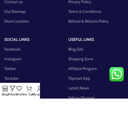
Contact us
Privacy Policy
Our Sitemap
Terms & Conditions
Store Location
Refund & Returns Policy
SOCIAL LINKS
USEFUL LINKS
Facebook
Blog Site
Instagram
Shipping Zone
Twitter
Affiliate Program
Youtube
Flipmart App
Pinterest
Latest News
Shop
Filters
Wishlist
Cart
My account
FB Group
Sell on Flipmart
AVAILABLE ON: