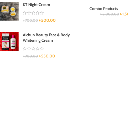
KT Night Cream
Combo Products
৳
1,
৳
2,000.00
৳
500.00
৳
700.00
Aichun Beauty Face & Body
Whitening Cream
৳
550.00
৳
700.00