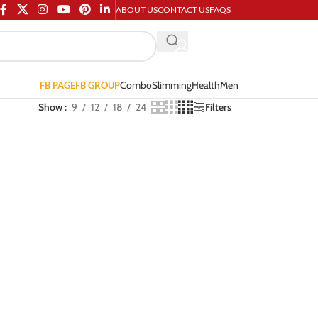
ABOUT US
CONTACT US
FAQS
Combo
Slimming
Health
Men
FB PAGE
FB GROUP
Show
9
12
18
24
Filters