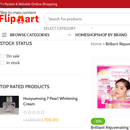
D's Fastest & Reliable Online Shopping
Skip to navigation
Skip to main content
SELECT CATEGORY
BROWSE CATEGORIES
HOME
SHOP
SHOP BY BRAND
STOCK STATUS
Home
»
Brilliant Rejuv
On sale
In stock
TOP RATED PRODUCTS
Huayuenong 7 Pearl Whitening
Cream
৳
700.00
৳
1,200.00
-25%
Brilliant Rejuvenating 