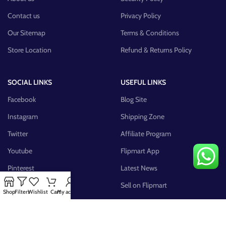
Contact us
Privacy Policy
Our Sitemap
Terms & Conditions
Store Location
Refund & Returns Policy
SOCIAL LINKS
USEFUL LINKS
Facebook
Blog Site
Instagram
Shipping Zone
Twitter
Affiliate Program
Youtube
Flipmart App
Pinterest
Latest News
FB Group
Sell on Flipmart
Shop
Filters
Wishlist
Cart
My account
AVAILABLE ON: