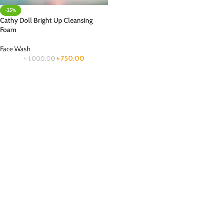
-25%
Cathy Doll Bright Up Cleansing
Foam
Face Wash
৳
750.00
৳
1,000.00