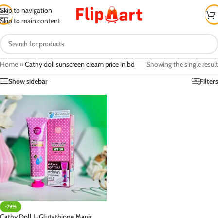
Skip to navigation
Skip to main content
Home
»
Cathy doll sunscreen cream price in bd
Showing the single result
Show sidebar
Filters
-29%
Cathy Doll L-Glutathione Magic