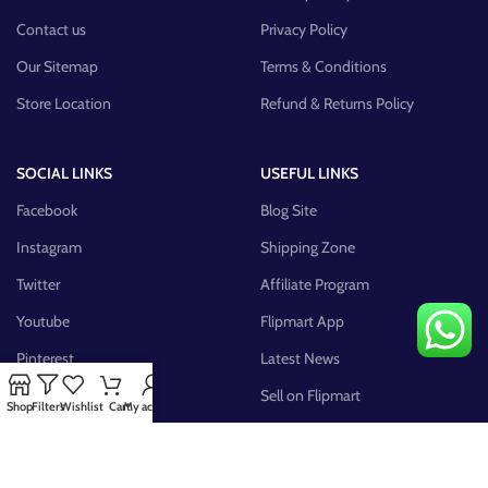
Contact us
Privacy Policy
Our Sitemap
Terms & Conditions
Store Location
Refund & Returns Policy
SOCIAL LINKS
USEFUL LINKS
Facebook
Blog Site
Instagram
Shipping Zone
Twitter
Affiliate Program
Youtube
Flipmart App
Pinterest
Latest News
FB Group
Sell on Flipmart
Shop
Filters
Wishlist
Cart
My account
AVAILABLE ON: