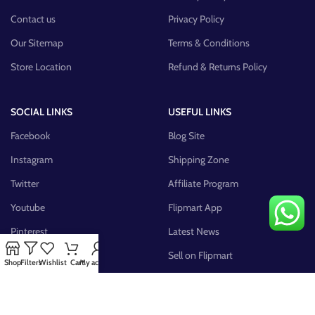
Contact us
Privacy Policy
Our Sitemap
Terms & Conditions
Store Location
Refund & Returns Policy
SOCIAL LINKS
USEFUL LINKS
Facebook
Blog Site
Instagram
Shipping Zone
Twitter
Affiliate Program
Youtube
Flipmart App
Pinterest
Latest News
FB Group
Sell on Flipmart
Shop
Filters
Wishlist
Cart
My account
AVAILABLE ON: