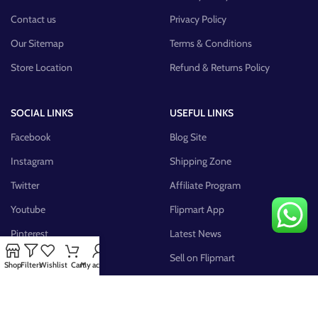
Contact us
Privacy Policy
Our Sitemap
Terms & Conditions
Store Location
Refund & Returns Policy
SOCIAL LINKS
USEFUL LINKS
Facebook
Blog Site
Instagram
Shipping Zone
Twitter
Affiliate Program
Youtube
Flipmart App
Pinterest
Latest News
FB Group
Sell on Flipmart
Shop
Filters
Wishlist
Cart
My account
AVAILABLE ON: