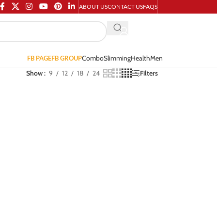
ABOUT US
CONTACT US
FAQS
Combo
Slimming
Health
Men
FB PAGE
FB GROUP
Show
9
12
18
24
Filters