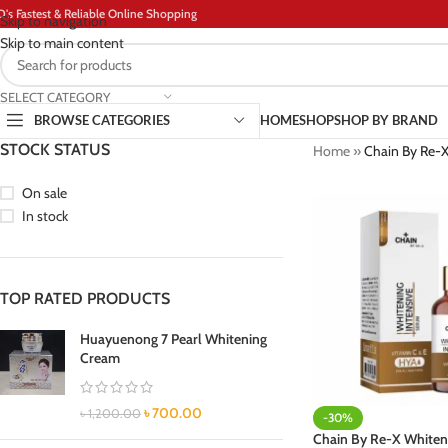
D's Fastest & Reliable Online Shopping
Skip to navigation
Skip to main content
SELECT CATEGORY
BROWSE CATEGORIES
HOME
SHOP
SHOP BY BRAND
STOCK STATUS
Home
»
Chain By Re-X
On sale
In stock
TOP RATED PRODUCTS
Huayuenong 7 Pearl Whitening
Cream
৳
700.00
৳
1,200.00
-30%
Chain By Re-X Whiteni