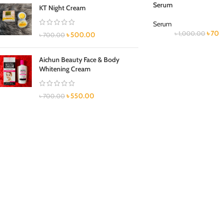
Serum
KT Night Cream
Serum
৳
70
৳
1,000.00
৳
500.00
৳
700.00
Aichun Beauty Face & Body
Whitening Cream
৳
550.00
৳
700.00