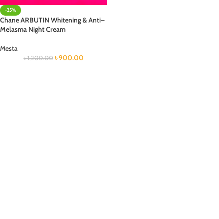
-25%
Chane ARBUTIN Whitening & Anti–
Melasma Night Cream
Mesta
৳
900.00
৳
1,200.00