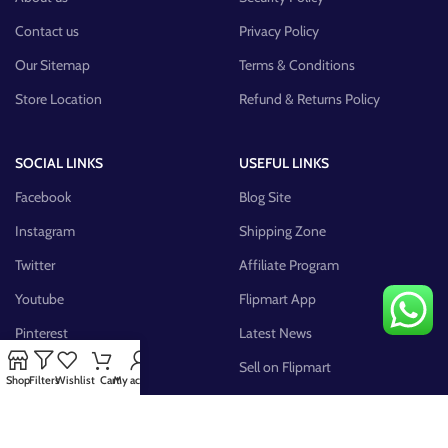
Contact us
Privacy Policy
Our Sitemap
Terms & Conditions
Store Location
Refund & Returns Policy
SOCIAL LINKS
USEFUL LINKS
Facebook
Blog Site
Instagram
Shipping Zone
Twitter
Affiliate Program
Youtube
Flipmart App
Pinterest
Latest News
FB Group
Sell on Flipmart
Shop
Filters
Wishlist
Cart
My account
AVAILABLE ON: