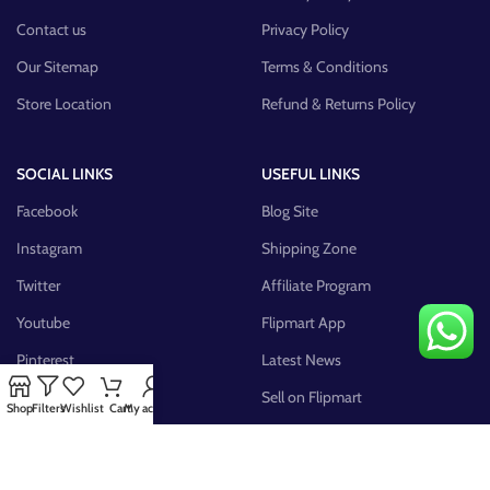
Contact us
Privacy Policy
Our Sitemap
Terms & Conditions
Store Location
Refund & Returns Policy
SOCIAL LINKS
USEFUL LINKS
Facebook
Blog Site
Instagram
Shipping Zone
Twitter
Affiliate Program
Youtube
Flipmart App
Pinterest
Latest News
FB Group
Sell on Flipmart
Shop
Filters
Wishlist
Cart
My account
AVAILABLE ON: