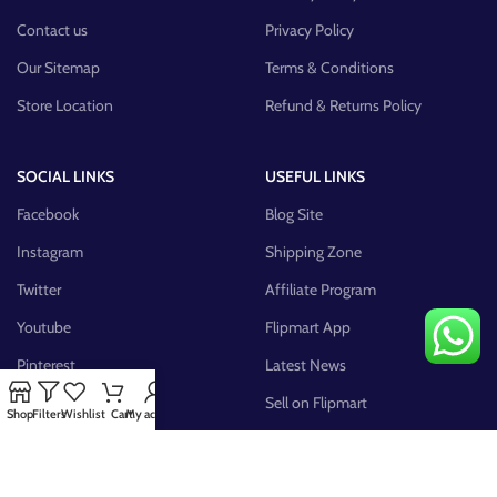
Contact us
Privacy Policy
Our Sitemap
Terms & Conditions
Store Location
Refund & Returns Policy
SOCIAL LINKS
USEFUL LINKS
Facebook
Blog Site
Instagram
Shipping Zone
Twitter
Affiliate Program
Youtube
Flipmart App
Pinterest
Latest News
FB Group
Sell on Flipmart
Shop
Filters
Wishlist
Cart
My account
AVAILABLE ON: