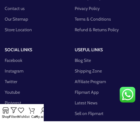
Contact us
Privacy Policy
Our Sitemap
Terms & Conditions
Store Location
Refund & Returns Policy
SOCIAL LINKS
USEFUL LINKS
Facebook
Blog Site
Instagram
Shipping Zone
Twitter
Affiliate Program
Youtube
Flipmart App
Pinterest
Latest News
FB Group
Sell on Flipmart
Shop
Filters
Wishlist
Cart
My account
AVAILABLE ON: