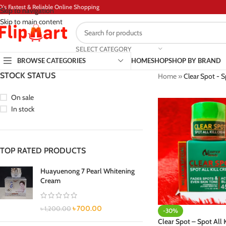
D's Fastest & Reliable Online Shopping
Skip to navigation
Skip to main content
SELECT CATEGORY
BROWSE CATEGORIES
HOME
SHOP
SHOP BY BRAND
STOCK STATUS
Home
»
Clear Spot - S
On sale
In stock
TOP RATED PRODUCTS
Huayuenong 7 Pearl Whitening
Cream
৳
700.00
৳
1,200.00
-30%
Clear Spot – Spot All 