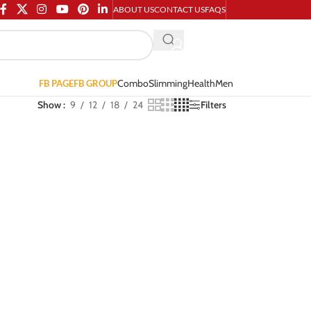
ABOUT US
CONTACT US
FAQS
Combo
Slimming
Health
Men
FB PAGE
FB GROUP
Show
9
12
18
24
Filters