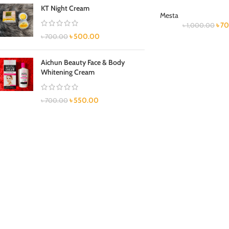
KT Night Cream
Mesta
৳
70
৳
1,000.00
৳
500.00
৳
700.00
Aichun Beauty Face & Body
Whitening Cream
৳
550.00
৳
700.00