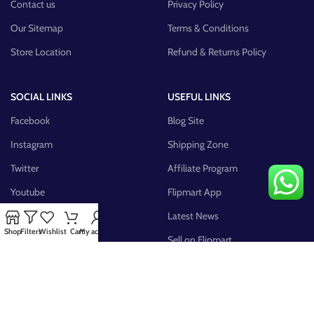
Contact us
Privacy Policy
Our Sitemap
Terms & Conditions
Store Location
Refund & Returns Policy
SOCIAL LINKS
USEFUL LINKS
Facebook
Blog Site
Instagram
Shipping Zone
Twitter
Affiliate Program
Youtube
Flipmart App
Pinterest
Latest News
Shop
Filters
Wishlist
Cart
My account
FB Group
Sell on Flipmart
AVAILABLE ON: