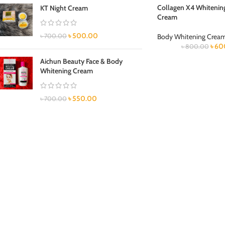
Collagen X4 Whitenin
KT Night Cream
Cream
৳
500.00
৳
700.00
Body Whitening Crea
৳
60
৳
800.00
Aichun Beauty Face & Body
Whitening Cream
৳
550.00
৳
700.00