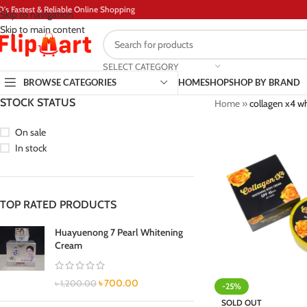
D's Fastest & Reliable Online Shopping
Skip to navigation
Skip to main content
SELECT CATEGORY
BROWSE CATEGORIES
HOME
SHOP
SHOP BY BRAND
STOCK STATUS
Home
»
collagen x4 w
On sale
In stock
TOP RATED PRODUCTS
Huayuenong 7 Pearl Whitening
Cream
৳
700.00
৳
1,200.00
-25%
SOLD OUT