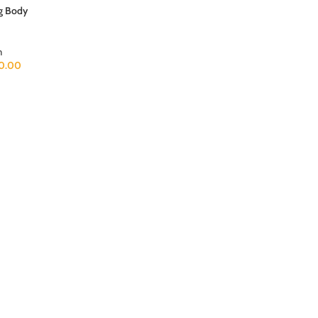
g Body
m
0.00