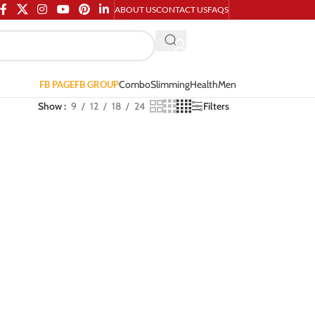
ABOUT US
CONTACT US
FAQS
Combo
Slimming
Health
Men
FB PAGE
FB GROUP
Show
9
12
18
24
Filters