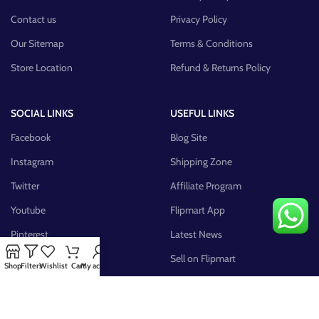
Contact us
Privacy Policy
Our Sitemap
Terms & Conditions
Store Location
Refund & Returns Policy
SOCIAL LINKS
USEFUL LINKS
Facebook
Blog Site
Instagram
Shipping Zone
Twitter
Affiliate Program
Youtube
Flipmart App
Pinterest
Latest News
FB Group
Sell on Flipmart
Shop
Filters
Wishlist
Cart
My account
AVAILABLE ON: