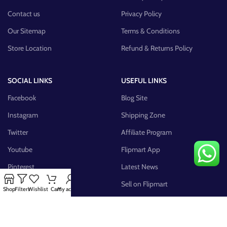
Contact us
Privacy Policy
Our Sitemap
Terms & Conditions
Store Location
Refund & Returns Policy
SOCIAL LINKS
USEFUL LINKS
Facebook
Blog Site
Instagram
Shipping Zone
Twitter
Affiliate Program
Youtube
Flipmart App
Pinterest
Latest News
FB Group
Sell on Flipmart
Shop
Filters
Wishlist
Cart
My account
AVAILABLE ON: