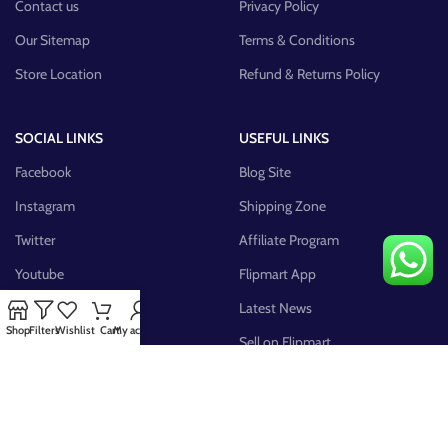
Contact us
Privacy Policy
Our Sitemap
Terms & Conditions
Store Location
Refund & Returns Policy
SOCIAL LINKS
USEFUL LINKS
Facebook
Blog Site
Instagram
Shipping Zone
Twitter
Affiliate Program
Youtube
Flipmart App
Pinterest
Latest News
Shop
Filters
Wishlist
Cart
My account
FB Group
Sell on Flipmart
AVAILABLE ON: