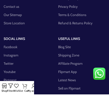
Contact us
Privacy Policy
Our Sitemap
Terms & Conditions
Store Location
Refund & Returns Policy
SOCIAL LINKS
USEFUL LINKS
Facebook
Blog Site
Instagram
Shipping Zone
Twitter
Affiliate Program
Youtube
Flipmart App
Pinterest
Latest News
FB Group
Sell on Flipmart
Shop
Filters
Wishlist
Cart
My account
AVAILABLE ON: