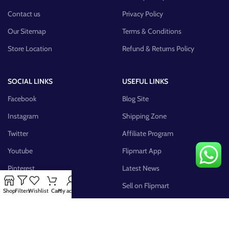
Contact us
Privacy Policy
Our Sitemap
Terms & Conditions
Store Location
Refund & Returns Policy
SOCIAL LINKS
USEFUL LINKS
Facebook
Blog Site
Instagram
Shipping Zone
Twitter
Affiliate Program
Youtube
Flipmart App
Pinterest
Latest News
FB Group
Sell on Flipmart
Shop
Filters
Wishlist
Cart
My account
AVAILABLE ON: