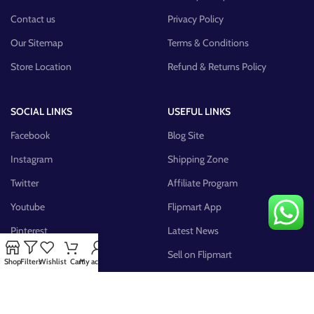
Contact us
Privacy Policy
Our Sitemap
Terms & Conditions
Store Location
Refund & Returns Policy
SOCIAL LINKS
USEFUL LINKS
Facebook
Blog Site
Instagram
Shipping Zone
Twitter
Affiliate Program
Youtube
Flipmart App
Pinterest
Latest News
FB Group
Sell on Flipmart
Shop
Filters
Wishlist
Cart
My account
AVAILABLE ON: