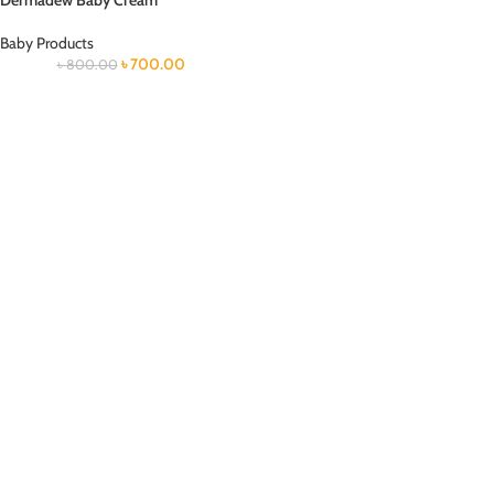
Dermadew Baby Cream
Baby Products
৳
700.00
৳
800.00