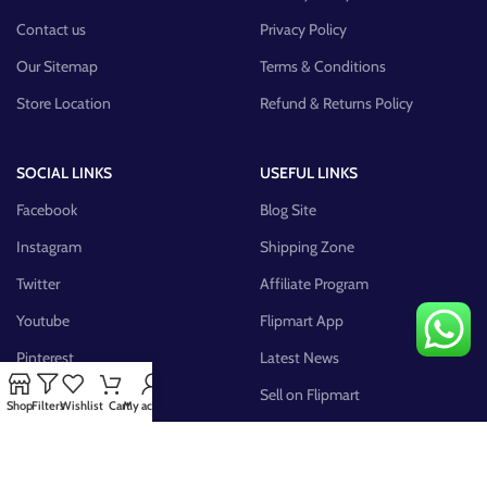
Contact us
Privacy Policy
Our Sitemap
Terms & Conditions
Store Location
Refund & Returns Policy
SOCIAL LINKS
USEFUL LINKS
Facebook
Blog Site
Instagram
Shipping Zone
Twitter
Affiliate Program
Youtube
Flipmart App
Pinterest
Latest News
FB Group
Sell on Flipmart
Shop
Filters
Wishlist
Cart
My account
AVAILABLE ON: