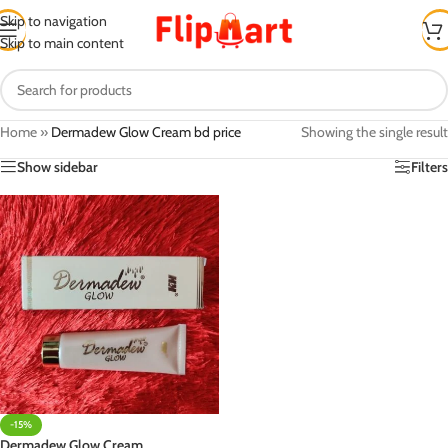
Skip to navigation
Skip to main content
Home
»
Dermadew Glow Cream bd price
Showing the single result
Show sidebar
Filters
-15%
Dermadew Glow Cream