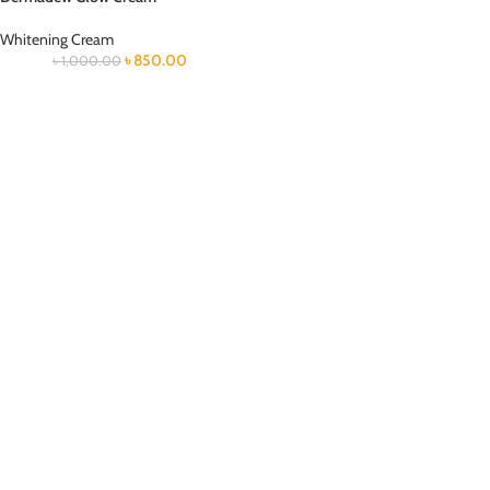
Whitening Cream
৳
850.00
৳
1,000.00