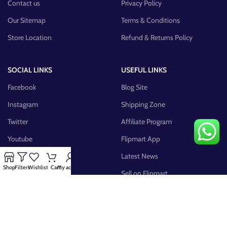
Contact us
Privacy Policy
Our Sitemap
Terms & Conditions
Store Location
Refund & Returns Policy
SOCIAL LINKS
USEFUL LINKS
Facebook
Blog Site
Instagram
Shipping Zone
Twitter
Affiliate Program
Youtube
Flipmart App
Pinterest
Latest News
Shop
Filters
Wishlist
Cart
My account
FB Group
Sell on Flipmart
AVAILABLE ON: