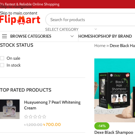
D's Fastest & Reliable Online Shopping
Skip to navigation
Skip to main content
SELECT CATEGORY
BROWSE CATEGORIES
HOME
SHOP
SHOP BY BRAND
STOCK STATUS
Home
»
Dexe Black Ha
On sale
In stock
TOP RATED PRODUCTS
Huayuenong 7 Pearl Whitening
Cream
৳
700.00
৳
1,200.00
-14%
Dexe Black Shampoo