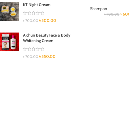
KT Night Cream
Shampoo
৳
60
৳
700.00
৳
500.00
৳
700.00
Aichun Beauty Face & Body
Whitening Cream
৳
550.00
৳
700.00