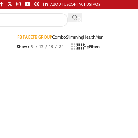
ABOUT US
CONTACT US
FAQS
Combo
Slimming
Health
Men
FB PAGE
FB GROUP
Show
9
12
18
24
Filters