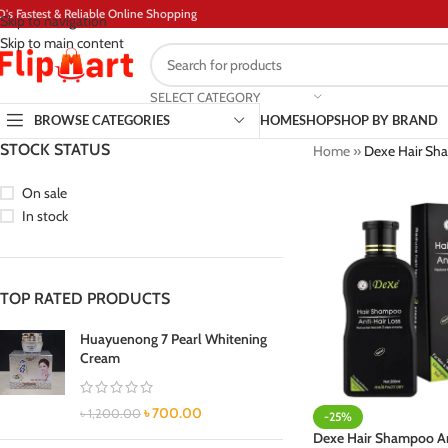
D's Fastest & Reliable Online Shopping
Skip to navigation
Skip to main content
SELECT CATEGORY
BROWSE CATEGORIES
HOME
SHOP
SHOP BY BRAND
STOCK STATUS
Home
»
Dexe Hair Sha
On sale
In stock
TOP RATED PRODUCTS
Huayuenong 7 Pearl Whitening
Cream
৳
700.00
৳
1,200.00
-25%
Dexe Hair Shampoo An