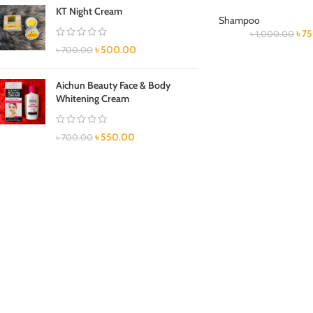
KT Night Cream
Shampoo
৳
7
৳
1,000.00
৳
500.00
৳
700.00
Aichun Beauty Face & Body
Whitening Cream
৳
550.00
৳
700.00