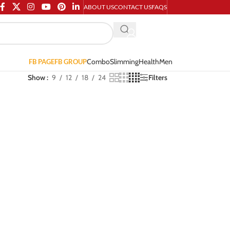
ABOUT US
CONTACT US
FAQS
Combo
Slimming
Health
Men
FB PAGE
FB GROUP
Show
9
12
18
24
Filters