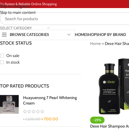
D's Fastest & Reliable Online Shopping
Skip to navigation
Skip to main content
SELECT CATEGORY
BROWSE CATEGORIES
HOME
SHOP
SHOP BY BRAND
STOCK STATUS
Home
»
Dexe Hair Sha
On sale
In stock
TOP RATED PRODUCTS
Huayuenong 7 Pearl Whitening
Cream
৳
700.00
৳
1,200.00
-25%
Dexe Hair Shampoo An