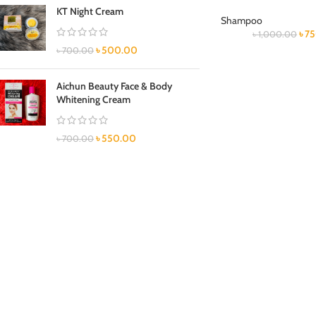
KT Night Cream
Shampoo
৳
7
৳
1,000.00
৳
500.00
৳
700.00
Aichun Beauty Face & Body
Whitening Cream
৳
550.00
৳
700.00