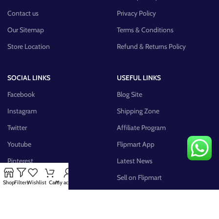
Contact us
Privacy Policy
Our Sitemap
Terms & Conditions
Store Location
Refund & Returns Policy
SOCIAL LINKS
USEFUL LINKS
Facebook
Blog Site
Instagram
Shipping Zone
Twitter
Affiliate Program
Youtube
Flipmart App
Pinterest
Latest News
FB Group
Sell on Flipmart
Shop
Filters
Wishlist
Cart
My account
AVAILABLE ON: