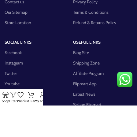
Contact us
Privacy Policy
Our Sitemap
Terms & Conditions
Store Location
Refund & Returns Policy
SOCIAL LINKS
USEFUL LINKS
Facebook
Blog Site
Instagram
Shipping Zone
Twitter
Affiliate Program
Youtube
Flipmart App
Pinterest
Latest News
Shop
Filters
Wishlist
Cart
My account
FB Group
Sell on Flipmart
AVAILABLE ON: