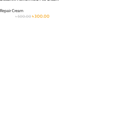
Repair Cream
৳
300.00
৳
500.00