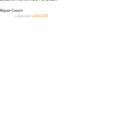
Repair Cream
৳
300.00
৳
500.00