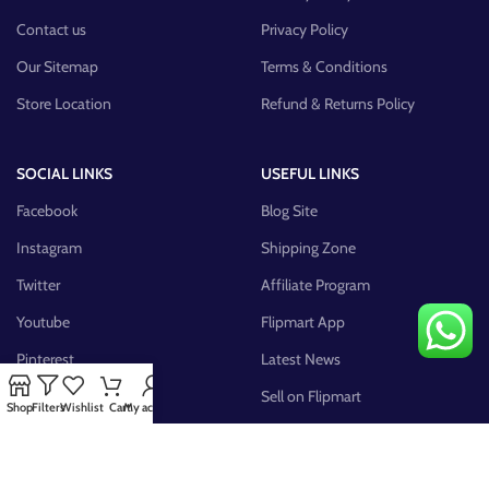
Contact us
Privacy Policy
Our Sitemap
Terms & Conditions
Store Location
Refund & Returns Policy
SOCIAL LINKS
USEFUL LINKS
Facebook
Blog Site
Instagram
Shipping Zone
Twitter
Affiliate Program
Youtube
Flipmart App
Pinterest
Latest News
FB Group
Sell on Flipmart
Shop
Filters
Wishlist
Cart
My account
AVAILABLE ON: