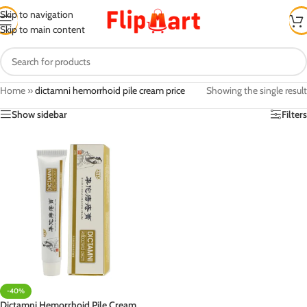
Skip to navigation
Skip to main content
Home
»
dictamni hemorrhoid pile cream price
Showing the single result
Show sidebar
Filters
-40%
Dictamni Hemorrhoid Pile Cream