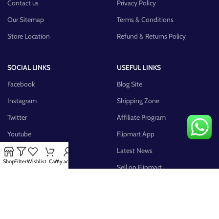
Contact us
Privacy Policy
Our Sitemap
Terms & Conditions
Store Location
Refund & Returns Policy
SOCIAL LINKS
USEFUL LINKS
Facebook
Blog Site
Instagram
Shipping Zone
Twitter
Affiliate Program
Youtube
Flipmart App
Pinterest
Latest News
Shop
Filters
Wishlist
Cart
My account
FB Group
Sell on Flipmart
AVAILABLE ON: