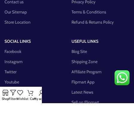
Contact us
Privacy Policy
Our Sitemap
Terms & Conditions
Store Location
Refund & Returns Policy
SOCIAL LINKS
USEFUL LINKS
Facebook
Blog Site
Instagram
Shipping Zone
Twitter
Affiliate Program
Youtube
Flipmart App
Pinterest
Latest News
Shop
Filters
Wishlist
Cart
My account
FB Group
Sell on Flipmart
AVAILABLE ON: