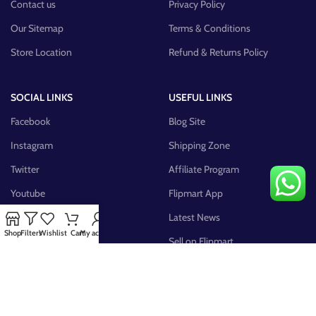
Contact us
Privacy Policy
Our Sitemap
Terms & Conditions
Store Location
Refund & Returns Policy
SOCIAL LINKS
USEFUL LINKS
Facebook
Blog Site
Instagram
Shipping Zone
Twitter
Affiliate Program
Youtube
Flipmart App
Pinterest
Latest News
Shop
Filters
Wishlist
Cart
My account
FB Group
Sell on Flipmart
AVAILABLE ON: