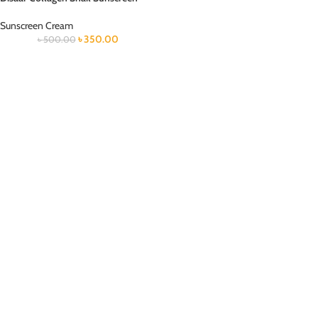
Sunscreen Cream
৳
350.00
৳
500.00