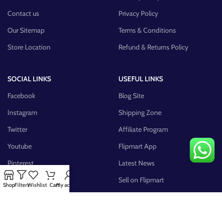
Contact us
Privacy Policy
Our Sitemap
Terms & Conditions
Store Location
Refund & Returns Policy
SOCIAL LINKS
USEFUL LINKS
Facebook
Blog Site
Instagram
Shipping Zone
Twitter
Affiliate Program
Youtube
Flipmart App
Pinterest
Latest News
FB Group
Sell on Flipmart
Shop
Filters
Wishlist
Cart
My account
AVAILABLE ON: