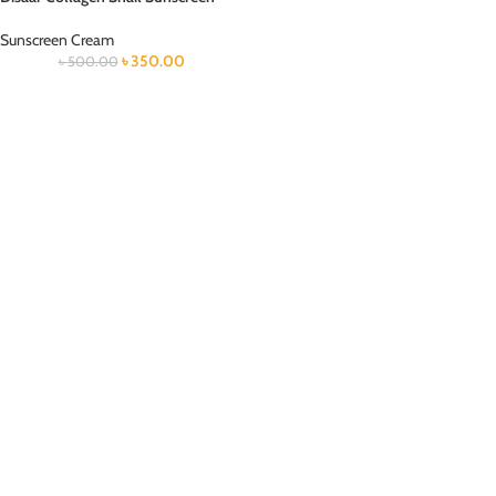
Sunscreen Cream
৳
350.00
৳
500.00