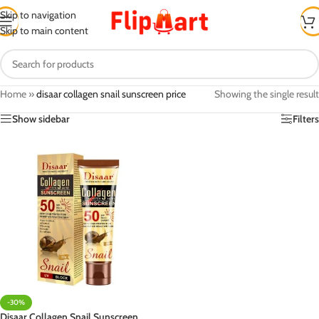
Skip to navigation
Skip to main content
Home
»
disaar collagen snail sunscreen price
Showing the single result
Show sidebar
Filters
-30%
Disaar Collagen Snail Sunscreen