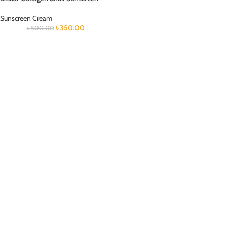
Sunscreen Cream
৳
350.00
৳
500.00