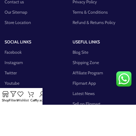
Contact us
Privacy Policy
Our Sitemap
Terms & Conditions
Store Location
Refund & Returns Policy
SOCIAL LINKS
USEFUL LINKS
Facebook
Blog Site
Instagram
Shipping Zone
Twitter
Affiliate Program
Youtube
Flipmart App
Pinterest
Latest News
Shop
Filters
Wishlist
Cart
My account
FB Group
Sell on Flipmart
AVAILABLE ON: