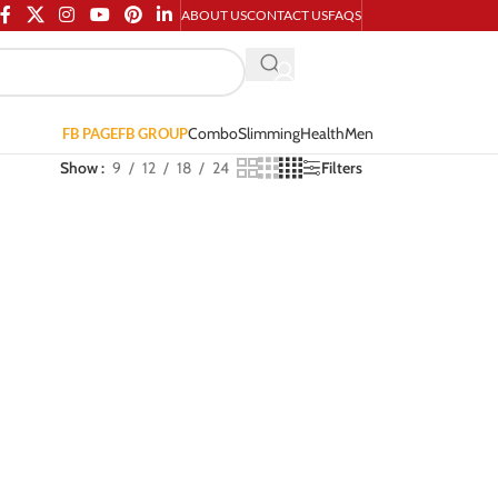
ABOUT US
CONTACT US
FAQS
Combo
Slimming
Health
Men
FB PAGE
FB GROUP
Show
9
12
18
24
Filters