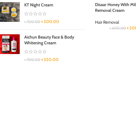
Disaar Honey With Mil
KT Night Cream
Removal Cream
৳
500.00
৳
700.00
Hair Removal
৳
50
৳
600.00
Aichun Beauty Face & Body
Whitening Cream
৳
550.00
৳
700.00