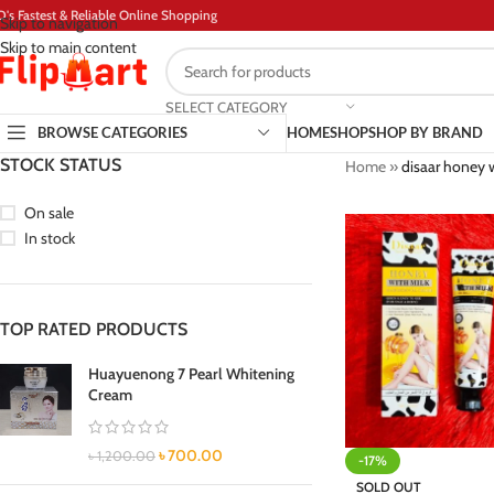
D's Fastest & Reliable Online Shopping
Skip to navigation
Skip to main content
SELECT CATEGORY
BROWSE CATEGORIES
HOME
SHOP
SHOP BY BRAND
STOCK STATUS
Home
»
disaar honey 
On sale
In stock
TOP RATED PRODUCTS
Huayuenong 7 Pearl Whitening
Cream
৳
700.00
৳
1,200.00
-17%
SOLD OUT