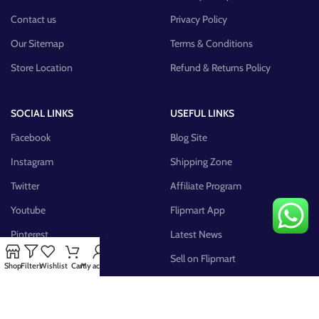
Contact us
Privacy Policy
Our Sitemap
Terms & Conditions
Store Location
Refund & Returns Policy
SOCIAL LINKS
USEFUL LINKS
Facebook
Blog Site
Instagram
Shipping Zone
Twitter
Affiliate Program
Youtube
Flipmart App
Pinterest
Latest News
FB Group
Sell on Flipmart
Shop
Filters
Wishlist
Cart
My account
AVAILABLE ON: