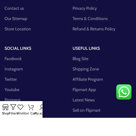
Contact us
Privacy Policy
Our Sitemap
Terms & Conditions
Store Location
Refund & Returns Policy
SOCIAL LINKS
USEFUL LINKS
Facebook
Blog Site
Instagram
Shipping Zone
Twitter
Affiliate Program
Youtube
Flipmart App
Pinterest
Latest News
FB Group
Sell on Flipmart
Shop
Filters
Wishlist
Cart
My account
AVAILABLE ON: