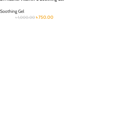
Soothing Gel
৳
750.00
৳
1,000.00