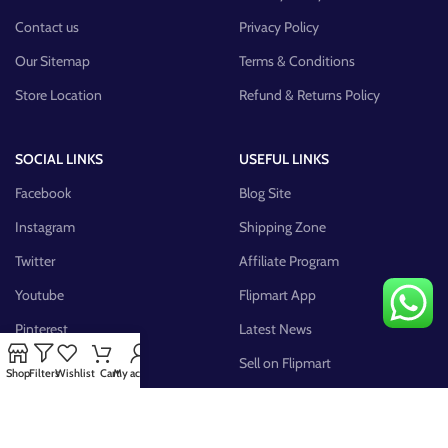
Contact us
Privacy Policy
Our Sitemap
Terms & Conditions
Store Location
Refund & Returns Policy
SOCIAL LINKS
USEFUL LINKS
Facebook
Blog Site
Instagram
Shipping Zone
Twitter
Affiliate Program
Youtube
Flipmart App
Pinterest
Latest News
FB Group
Sell on Flipmart
Shop
Filters
Wishlist
Cart
My account
AVAILABLE ON: