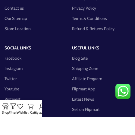
Contact us
Privacy Policy
Our Sitemap
Terms & Conditions
Store Location
Refund & Returns Policy
SOCIAL LINKS
USEFUL LINKS
Facebook
Blog Site
Instagram
Shipping Zone
Twitter
Affiliate Program
Youtube
Flipmart App
Pinterest
Latest News
FB Group
Sell on Flipmart
Shop
Filters
Wishlist
Cart
My account
AVAILABLE ON: