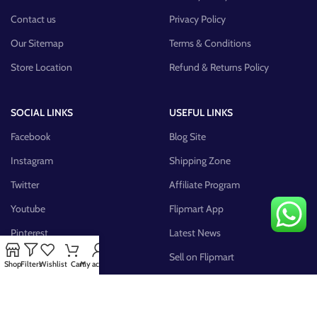
Contact us
Privacy Policy
Our Sitemap
Terms & Conditions
Store Location
Refund & Returns Policy
SOCIAL LINKS
USEFUL LINKS
Facebook
Blog Site
Instagram
Shipping Zone
Twitter
Affiliate Program
Youtube
Flipmart App
Pinterest
Latest News
FB Group
Sell on Flipmart
Shop
Filters
Wishlist
Cart
My account
AVAILABLE ON: