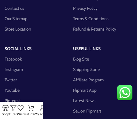
Contact us
Privacy Policy
Our Sitemap
Terms & Conditions
Store Location
Refund & Returns Policy
SOCIAL LINKS
USEFUL LINKS
Facebook
Blog Site
Instagram
Shipping Zone
Twitter
Affiliate Program
Youtube
Flipmart App
Pinterest
Latest News
FB Group
Sell on Flipmart
Shop
Filters
Wishlist
Cart
My account
AVAILABLE ON: