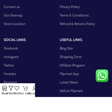
Contact us
Privacy Policy
Our Sitemap
Terms & Conditions
Store Location
Refund & Returns Policy
SOCIAL LINKS
USEFUL LINKS
Facebook
Blog Site
Instagram
Shipping Zone
Twitter
Affiliate Program
Youtube
Flipmart App
Pinterest
Latest News
FB Group
Sell on Flipmart
Shop
Filters
Wishlist
Cart
My account
AVAILABLE ON: