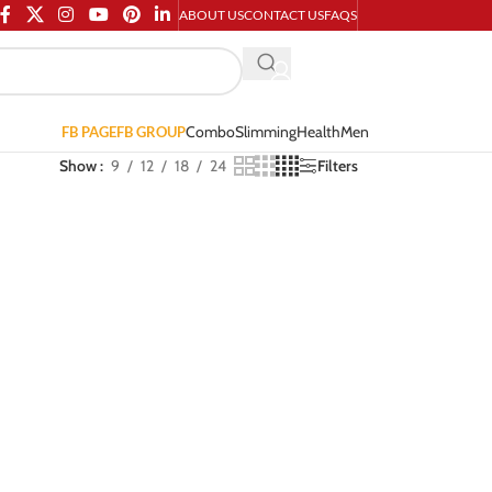
ABOUT US
CONTACT US
FAQS
Combo
Slimming
Health
Men
FB PAGE
FB GROUP
Show
9
12
18
24
Filters