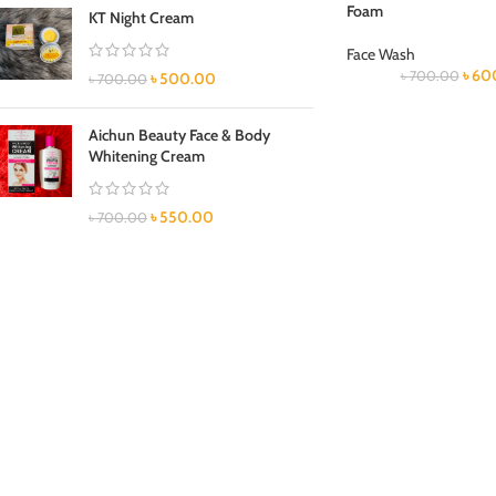
Foam
KT Night Cream
Face Wash
৳
60
৳
700.00
৳
500.00
৳
700.00
Aichun Beauty Face & Body
Whitening Cream
৳
550.00
৳
700.00