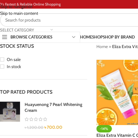
D's Fastest & Reliable Online Shopping
Skip to navigation
Skip to main content
SELECT CATEGORY
BROWSE CATEGORIES
HOME
SHOP
SHOP BY BRAND
STOCK STATUS
Home
»
Eliza Extra V
On sale
In stock
TOP RATED PRODUCTS
Huayuenong 7 Pearl Whitening
Cream
৳
700.00
৳
1,200.00
-14%
Eliza Extra Vitamin C 