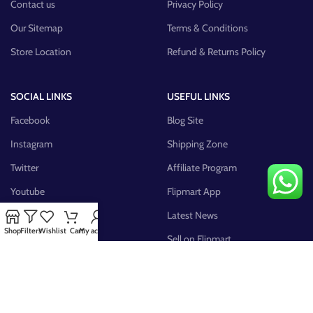
Contact us
Privacy Policy
Our Sitemap
Terms & Conditions
Store Location
Refund & Returns Policy
SOCIAL LINKS
USEFUL LINKS
Facebook
Blog Site
Instagram
Shipping Zone
Twitter
Affiliate Program
Youtube
Flipmart App
Pinterest
Latest News
Shop
Filters
Wishlist
Cart
My account
FB Group
Sell on Flipmart
AVAILABLE ON: