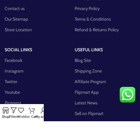
Contact us
Privacy Policy
Our Sitemap
Terms & Conditions
Store Location
Refund & Returns Policy
SOCIAL LINKS
USEFUL LINKS
Facebook
Blog Site
Instagram
Shipping Zone
Twitter
Affiliate Program
Youtube
Flipmart App
Pinterest
Latest News
FB Group
Sell on Flipmart
Shop
Filters
Wishlist
Cart
My account
AVAILABLE ON: