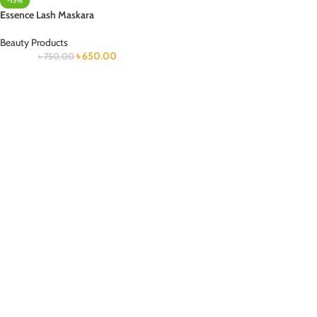
-13%
Essence Lash Maskara
Beauty Products
৳
650.00
৳
750.00