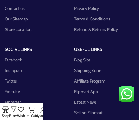
Contact us
Privacy Policy
Our Sitemap
Terms & Conditions
Store Location
Refund & Returns Policy
SOCIAL LINKS
USEFUL LINKS
Facebook
Blog Site
Instagram
Shipping Zone
Twitter
Affiliate Program
Youtube
Flipmart App
Pinterest
Latest News
FB Group
Sell on Flipmart
Shop
Filters
Wishlist
Cart
My account
AVAILABLE ON: