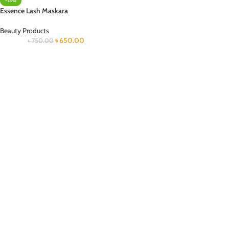
-13%
Essence Lash Maskara
Beauty Products
৳
650.00
৳
750.00