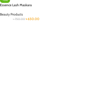
-13%
Essence Lash Maskara
Beauty Products
৳
650.00
৳
750.00