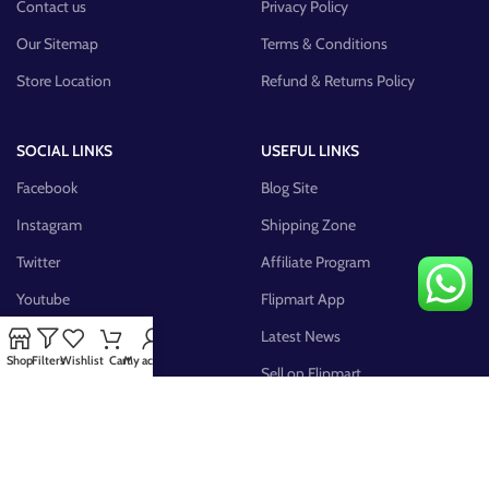
Contact us
Privacy Policy
Our Sitemap
Terms & Conditions
Store Location
Refund & Returns Policy
SOCIAL LINKS
USEFUL LINKS
Facebook
Blog Site
Instagram
Shipping Zone
Twitter
Affiliate Program
Youtube
Flipmart App
Pinterest
Latest News
Shop
Filters
Wishlist
Cart
My account
FB Group
Sell on Flipmart
AVAILABLE ON: