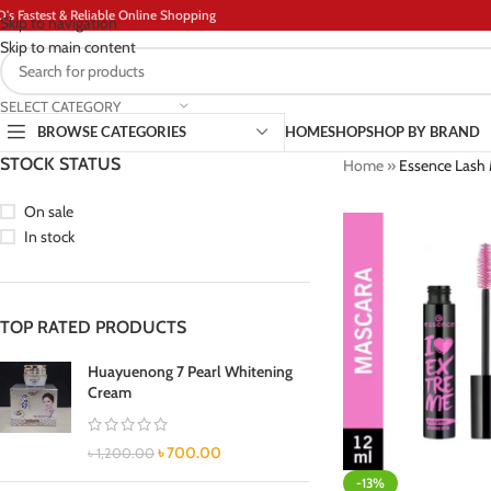
D's Fastest & Reliable Online Shopping
Skip to navigation
Skip to main content
SELECT CATEGORY
BROWSE CATEGORIES
HOME
SHOP
SHOP BY BRAND
STOCK STATUS
Home
»
Essence Lash 
On sale
In stock
TOP RATED PRODUCTS
Huayuenong 7 Pearl Whitening
Cream
৳
700.00
৳
1,200.00
-13%