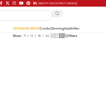
ABOUT US
CONTACT US
FAQS
Combo
Slimming
Health
Men
FB PAGE
FB GROUP
Show
9
12
18
24
Filters