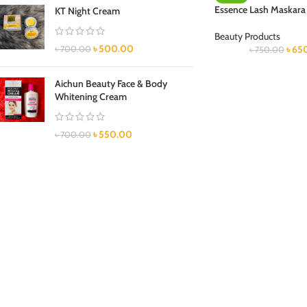
Essence Lash Maskara
KT Night Cream
Beauty Products
৳
500.00
৳
65
৳
700.00
৳
750.00
Aichun Beauty Face & Body
Whitening Cream
৳
550.00
৳
700.00