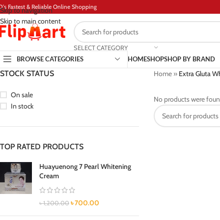
D's Fastest & Reliable Online Shopping
Skip to navigation
Skip to main content
SELECT CATEGORY
BROWSE CATEGORIES
HOME
SHOP
SHOP BY BRAND
STOCK STATUS
Home
»
Extra Gluta Wh
On sale
No products were foun
In stock
TOP RATED PRODUCTS
Huayuenong 7 Pearl Whitening
Cream
৳
700.00
৳
1,200.00