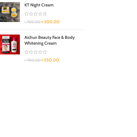
KT Night Cream
৳
500.00
৳
700.00
Aichun Beauty Face & Body
Whitening Cream
৳
550.00
৳
700.00